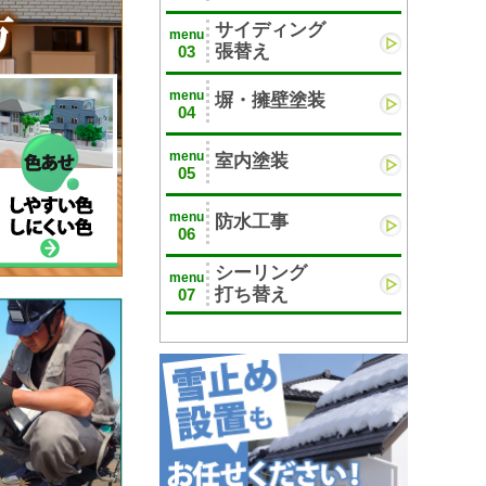
サイディング
menu
張替え
03
menu
塀・擁壁塗装
04
menu
室内塗装
05
menu
防水工事
06
シーリング
menu
打ち替え
07