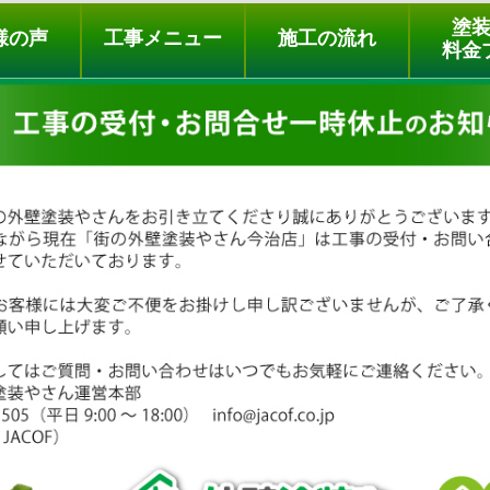
ュー
施工の流れ
会社概要
料金プラン
無料点検
塗
様の声
工事メニュー
施工の流れ
料金