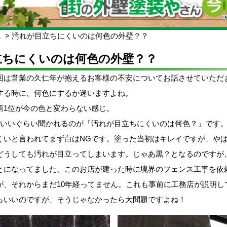
ム
汚れが目立ちにくいのは何色の外壁？？
立ちにくいのは何色の外壁？？
回は営業の久仁年が抱えるお客様の不安についてお話させていただ
する時に、何色にするか迷いますよね。
第1位が今の色と変わらない感じ。
もいいぐらい聞かれるのが「汚れが目立ちにくいのは何色？」です
くいと言われてまず白はNGです。塗った当初はキレイですが、や
どうしても汚れが目立ってしまいます。じゃあ黒？となるのですが
とになってました。このお店が建った時に境界のフェンス工事を依
が、それからまだ10年経ってません。これも事前に工務店が説明し
らいいのですが、そうじゃなかったら大問題ですよね！