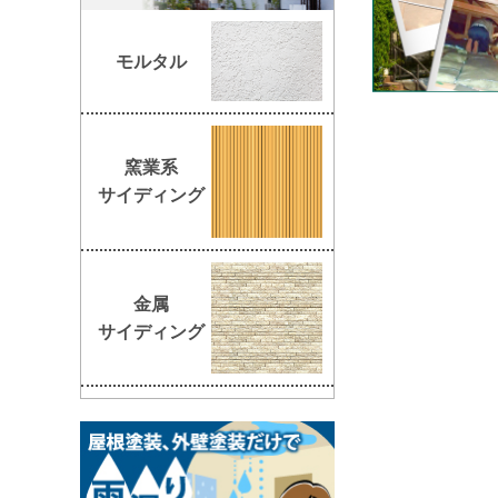
モルタル
窯業系
サイディング
金属
サイディング