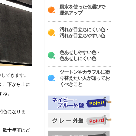
風水を使った色選びで
運気アップ
汚れが目立ちにくい色・
汚れが目立ちやすい色
色あせしやすい色・
色あせしにくい色
ツートンやカラフルに塗
生してきます。
り替えたい人が知ってお
く、下から上に
くべきこと
よね。
間色になりま
。数十年前はど