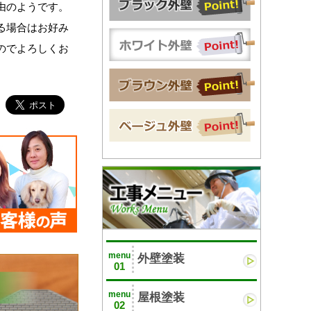
由のようです。
る場合はお好み
のでよろしくお
menu
外壁塗装
01
menu
屋根塗装
02