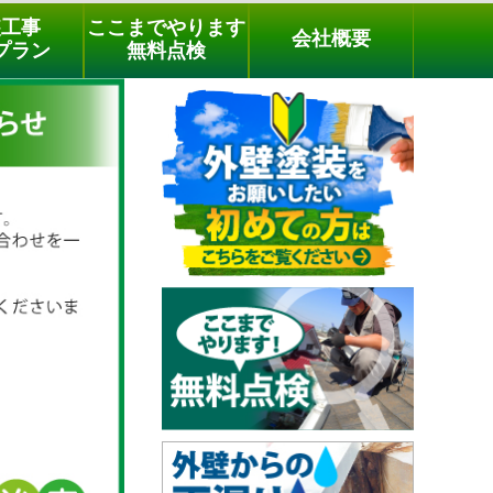
メールでのご相談
電話でのご相談
[9時～18時まで受付中]
装工事
ここまでやります
会社概要
03-3779-1505
phone
プラン
無料点検