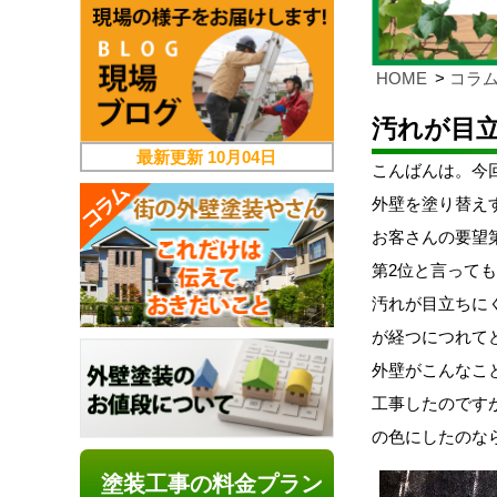
HOME
コラ
汚れが目
最新更新
10月04日
こんばんは。今
外壁を塗り替え
お客さんの要望
第2位と言って
汚れが目立ちに
が経つにつれて
外壁がこんなこ
工事したのです
の色にしたのな
塗装工事の料金プラン