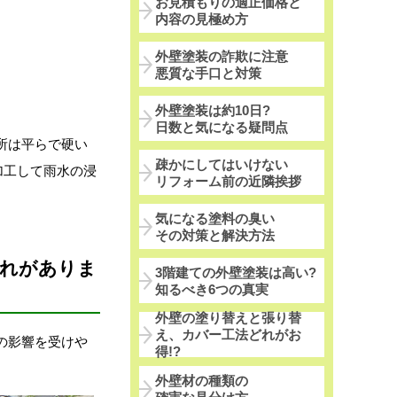
お見積もりの適正価格と
内容の見極め方
外壁塗装の詐欺に注意
悪質な手口と対策
外壁塗装は約10日?
日数と気になる疑問点
所は平らで硬い
疎かにしてはいけない
加工して雨水の浸
リフォーム前の近隣挨拶
気になる塗料の臭い
その対策と解決方法
恐れがありま
3階建ての外壁塗装は高い?
知るべき6つの真実
外壁の塗り替えと張り替
え、カバー工法どれがお
の影響を受けや
得!?
外壁材の種類の