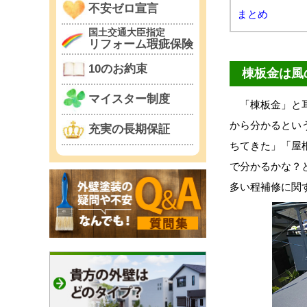
不安ゼロ宣言
まとめ
国土交通大臣指定
リフォーム瑕疵保険
10のお約束
棟板金は風
マイスター制度
「棟板金」と耳
から分かるとい
充実の長期保証
ちてきた」「屋
で分かるかな？
多い程補修に関