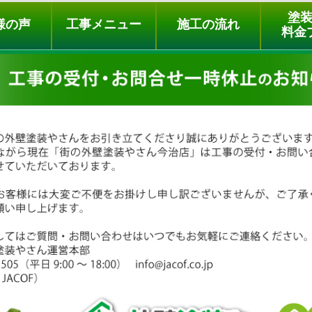
ュー
施工の流れ
会社概要
料金プラン
無料点検
塗
様の声
工事メニュー
施工の流れ
料金