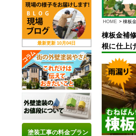
HOME
棟板
棟板金補
最新更新
10月04日
根に仕上
塗装工事の料金プラン