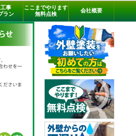
メールでのご相談
電話でのご相談
[9時～18時まで受付中]
装工事
ここまでやります
会社概要
03-3779-1505
phone
プラン
無料点検