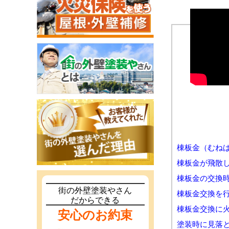
棟板金（むね
棟板金が飛散
棟板金の交換
街の外壁塗装やさん
棟板金交換を
だからできる
棟板金交換に
安心のお約束
塗装時に見落