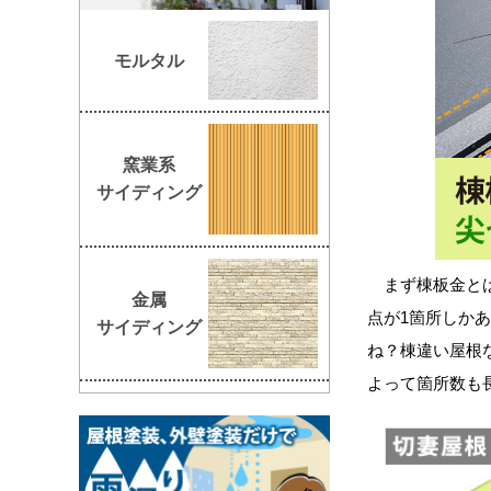
モルタル
窯業系
サイディング
まず棟板金とは
金属
点が1箇所しか
サイディング
ね？棟違い屋根
よって箇所数も