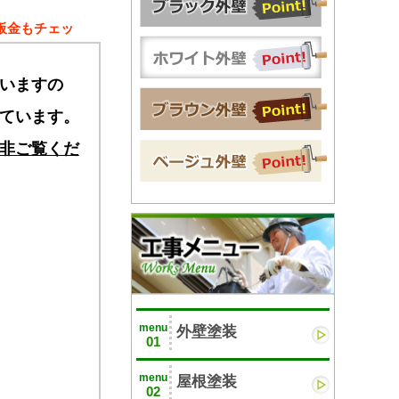
板金もチェッ
いますの
ています。
非ご覧くだ
menu
外壁塗装
01
menu
屋根塗装
02