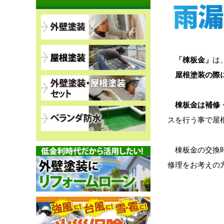
「棟板金」
は
屋根塗装の際
棟板金は補修
スを行う事で屋
棟板金の交換時
修理をお考えの