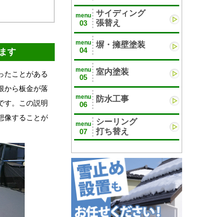
サイディング
menu
張替え
03
menu
塀・擁壁塗装
04
ます
menu
室内塗装
ったことがある
05
根から板金が落
menu
防水工事
です。この説明
06
想像することが
シーリング
menu
打ち替え
07