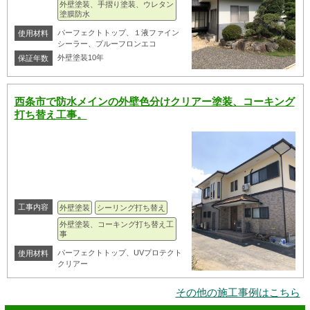
外壁塗装、手摺り塗装、ウレタン
塗膜防水
パーフェクトトップ、１液ファイン
使用材料
シーラー、プルーフロンエコ
外壁塗装10年
保証年数
西条市で防水メインの外壁色分けクリアー塗装、コーキング
打ち替え工事。
工事内容
外壁塗装
シーリング打ち替え
外壁塗装、コーキング打ち替え工
事
パーフェクトトップ、UVプロテクト
使用材料
クリアー
その他の施工事例はこちら