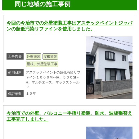
同じ地域の施工事例
今回の今治市での外壁塗装工事はアステックペイントジャパ
ンの超低汚染リファインを使用しました。
工事内容
外壁塗装
屋根塗装
屋根、外壁塗装工事
アステックペイントの超低汚染リフ
使用材料
ァイン１０００MF-IR、５００SI－I
R、マルチエース、マックスシール
ド
１０年
保証年数
今治市での外壁、バルコニー手摺り塗装、防水、波板張替え
工事完了しました。