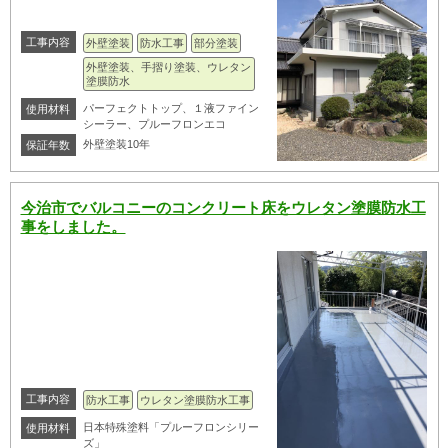
工事内容
外壁塗装
防水工事
部分塗装
外壁塗装、手摺り塗装、ウレタン
塗膜防水
パーフェクトトップ、１液ファイン
使用材料
シーラー、プルーフロンエコ
外壁塗装10年
保証年数
今治市でバルコニーのコンクリート床をウレタン塗膜防水工
事をしました。
工事内容
防水工事
ウレタン塗膜防水工事
日本特殊塗料「プルーフロンシリー
使用材料
ズ」