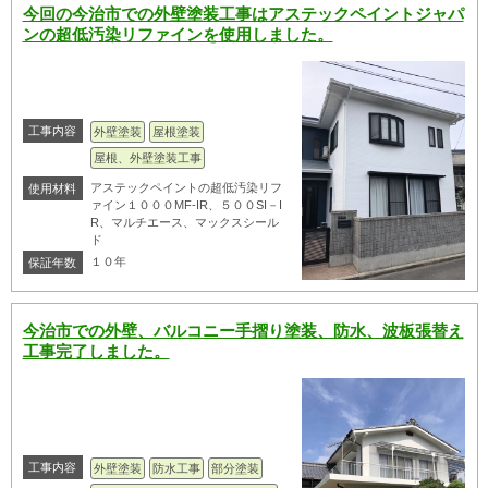
今回の今治市での外壁塗装工事はアステックペイントジャパ
ンの超低汚染リファインを使用しました。
工事内容
外壁塗装
屋根塗装
屋根、外壁塗装工事
アステックペイントの超低汚染リフ
使用材料
ァイン１０００MF-IR、５００SI－I
R、マルチエース、マックスシール
ド
１０年
保証年数
今治市での外壁、バルコニー手摺り塗装、防水、波板張替え
工事完了しました。
工事内容
外壁塗装
防水工事
部分塗装