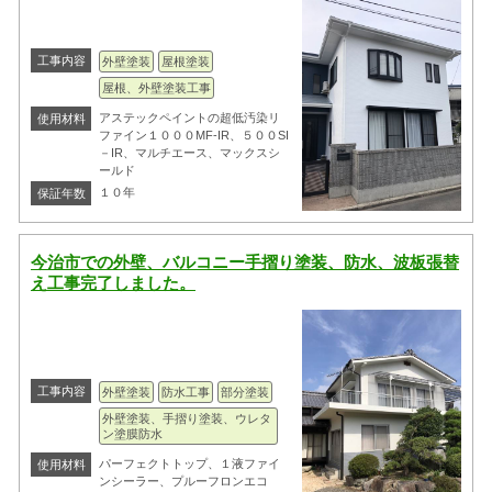
工事内容
外壁塗装
屋根塗装
屋根、外壁塗装工事
アステックペイントの超低汚染リ
使用材料
ファイン１０００MF-IR、５００SI
－IR、マルチエース、マックスシ
ールド
１０年
保証年数
今治市での外壁、バルコニー手摺り塗装、防水、波板張替
え工事完了しました。
工事内容
外壁塗装
防水工事
部分塗装
外壁塗装、手摺り塗装、ウレタ
ン塗膜防水
パーフェクトトップ、１液ファイ
使用材料
ンシーラー、プルーフロンエコ