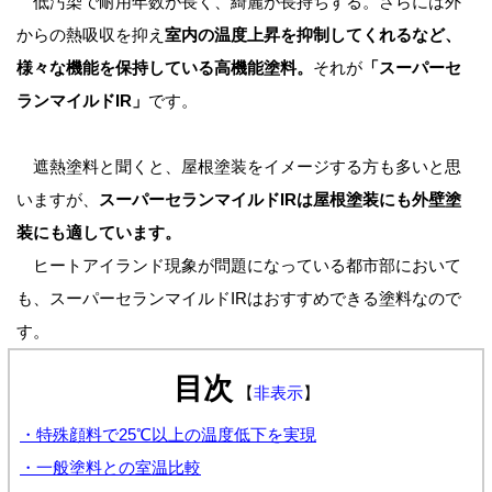
低汚染で耐用年数が長く、
綺麗が長持ちする
。さらには外
からの熱吸収を抑え
室内の温度上昇を抑制してくれるなど、
様々な機能を保持している高機能塗料。
それが
「スーパーセ
ランマイルドIR」
です。
遮熱塗料と聞くと、屋根塗装をイメージする方も多いと思
いますが、
スーパーセランマイルドIRは屋根塗装にも外壁塗
装にも適しています。
ヒートアイランド現象が問題になっている都市部において
も、スーパーセランマイルドIRはおすすめできる塗料なので
す。
目次
【
非表示
】
・特殊顔料で25℃以上の温度低下を実現
・一般塗料との室温比較