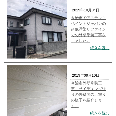
2019年10月04日
今治市でアステック
ペイントジャパンの
超低汚染リファイン
での外壁塗装工事を
しました。
続きを読む
2019年09月10日
今治市外壁塗装工
事、サイディング張
りの外壁面の上塗り
の様子を紹介しま
す。
続きを読む