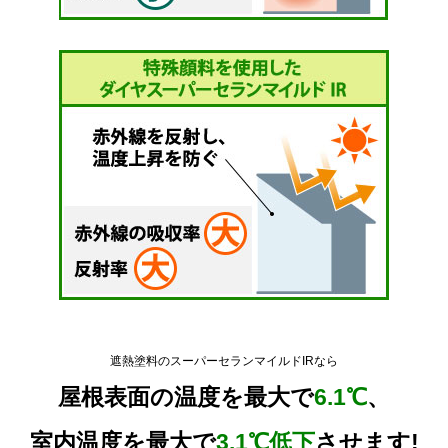
遮熱塗料のスーパーセランマイルドIRなら
屋根表面の温度を最大で
6.1℃
、
室内温度を最大で
3.1℃低下
させます!