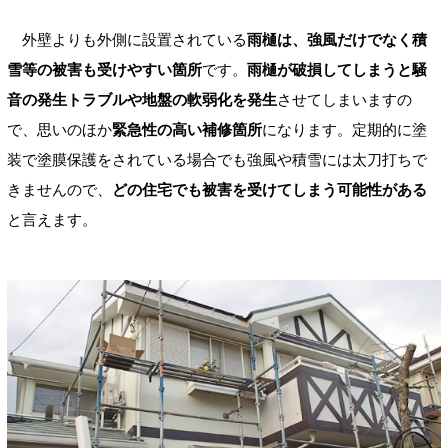
外壁よりも外側に設置されている
雨樋は、強風だけでなく積
雪等の被害も受けやすい箇所
です。
雨樋が破損してしまうと騒
音の発生トラブルや地盤の軟弱化を発生
させてしまいますの
で、思いのほか
緊急性の高い補修箇所
になります。定期的に塗
装で塗膜保護をされている場合でも強風や積雪には太刀打ちで
きませんので、
どの住宅でも被害を受けてしまう可能性がある
と言えます。