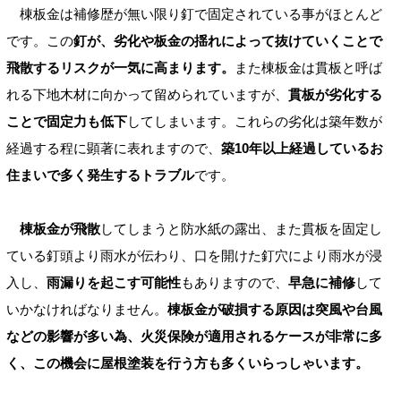
棟板金は補修歴が無い限り釘で固定されている事がほとんど
です。この
釘が、劣化や板金の揺れによって抜けていくことで
飛散するリスクが一気に高まります。
また棟板金は貫板と呼ば
れる下地木材に向かって留められていますが、
貫板が劣化する
ことで固定力も低下
してしまいます。これらの劣化は築年数が
経過する程に顕著に表れますので、
築10年以上経過しているお
住まいで多く発生するトラブル
です。
棟板金が飛散
してしまうと防水紙の露出、また貫板を固定し
ている釘頭より雨水が伝わり、口を開けた釘穴により雨水が浸
入し、
雨漏りを起こす可能性
もありますので、
早急に補修
して
いかなければなりません。
棟板金が破損する原因は突風や台風
などの影響が多い為、火災保険が適用されるケースが非常に多
く、この機会に屋根塗装を行う方も多くいらっしゃいます。