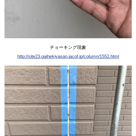
チョーキング現象
http://site23.gaihekiyasan.jacof.jp/column/1552.html