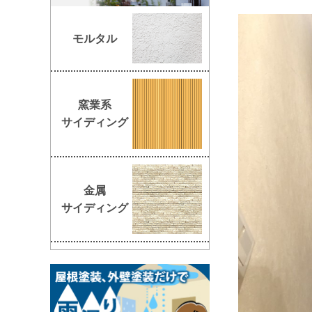
モルタル
窯業系
サイディング
金属
サイディング