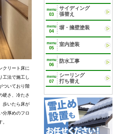
サイディング
menu
張替え
03
menu
塀・擁壁塗装
04
menu
室内塗装
05
menu
防水工事
06
ンクリート床に
シーリング
り工法で施工し
menu
打ち替え
07
がついており階
の硬さ、冷たさ
。歩いたら床が
い分厚めのフロ
す。