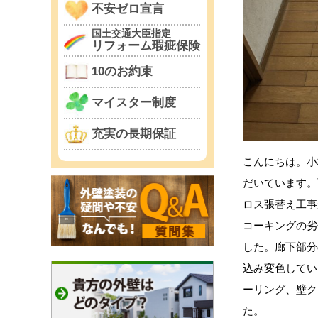
不安ゼロ宣言
国土交通大臣指定
リフォーム瑕疵保険
10のお約束
マイスター制度
充実の長期保証
こんにちは。小
だいています。
ロス張替え工事
コーキングの劣
した。廊下部分
込み変色してい
ーリング、壁ク
た。