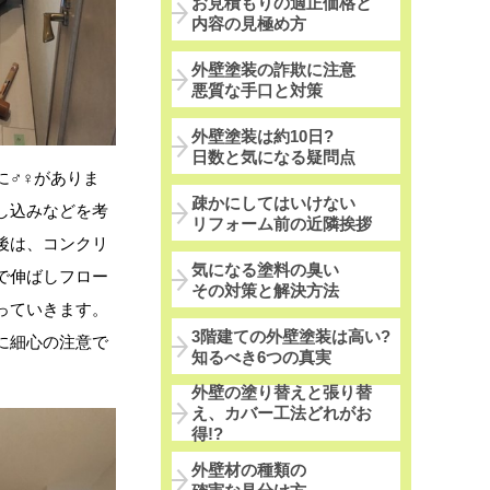
お見積もりの適正価格と
内容の見極め方
外壁塗装の詐欺に注意
悪質な手口と対策
外壁塗装は約10日?
日数と気になる疑問点
に♂♀がありま
疎かにしてはいけない
し込みなどを考
リフォーム前の近隣挨拶
後は、コンクリ
気になる塗料の臭い
で伸ばしフロー
その対策と解決方法
っていきます。
3階建ての外壁塗装は高い?
に細心の注意で
知るべき6つの真実
外壁の塗り替えと張り替
え、カバー工法どれがお
得!?
外壁材の種類の