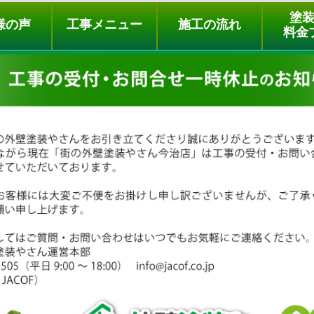
ュー
施工の流れ
会社概要
料金プラン
無料点検
塗
様の声
工事メニュー
施工の流れ
料金