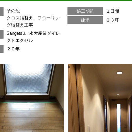
その他
３日間
施工期間
クロス張替え、フローリン
２３坪
建坪
グ張替え工事
Sangetsu、永大産業ダイレ
クトエクセル
２０年