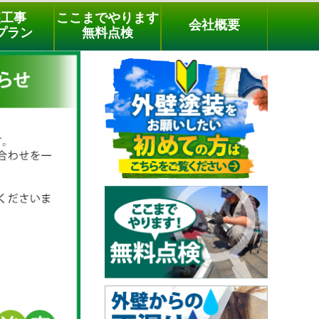
メールでのご相談
電話でのご相談
[9時～18時まで受付中]
装工事
ここまでやります
会社概要
03-3779-1505
phone
プラン
無料点検