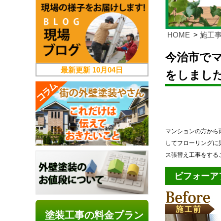
HOME
施工
今治市で
最新更新
10月04日
をしまし
マンションの方から
してフローリングに
ス張替え工事をする
ビフォーア
塗装工事の料金プラン