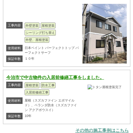
工事内容
外壁塗装
屋根塗装
シーリング打ち替え
外壁、屋根塗装
日本ペイント パーフェクトトップ パ
使用材料
ーフェクトサーフ
１０年
保証年数
今治市で中古物件の入居前修繕工事をしました。
工事内容
屋根塗装
防水工事
入居前修繕工事
屋根（スズカファイン エポマイル
使用材料
ド）、ベランダ防水（スズカファイ
ン アクアボウスイ）
10年
保証年数
その他の施工事例はこちら