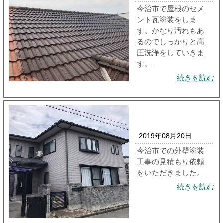
今治市で屋根のセメ
ント瓦塗装をしま
す。かなり汚れもあ
るのでしっかりと高
圧洗浄をしていきま
す。
続きを読む
2019年08月20日
今治市での外壁塗装
工事の見積もり依頼
をいただきました。
続きを読む