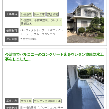
工事内容
外壁塗装
防水工事
部分塗装
外壁塗装、手摺り塗装、ウレタン
塗膜防水
パーフェクトトップ、１液ファイン
使用材料
シーラー、プルーフロンエコ
外壁塗装10年
保証年数
今治市でバルコニーのコンクリート床をウレタン塗膜防水工
事をしました。
工事内容
防水工事
ウレタン塗膜防水工事
日本特殊塗料「プルーフロンシリー
使用材料