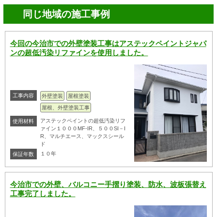
同じ地域の施工事例
今回の今治市での外壁塗装工事はアステックペイントジャパ
ンの超低汚染リファインを使用しました。
工事内容
外壁塗装
屋根塗装
屋根、外壁塗装工事
アステックペイントの超低汚染リフ
使用材料
ァイン１０００MF-IR、５００SI－I
R、マルチエース、マックスシール
ド
１０年
保証年数
今治市での外壁、バルコニー手摺り塗装、防水、波板張替え
工事完了しました。