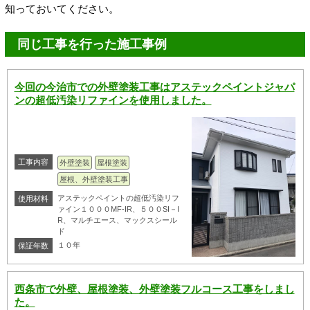
知っておいてください。
同じ工事を行った施工事例
今回の今治市での外壁塗装工事はアステックペイントジャパ
ンの超低汚染リファインを使用しました。
工事内容
外壁塗装
屋根塗装
屋根、外壁塗装工事
アステックペイントの超低汚染リフ
使用材料
ァイン１０００MF-IR、５００SI－I
R、マルチエース、マックスシール
ド
１０年
保証年数
西条市で外壁、屋根塗装、外壁塗装フルコース工事をしまし
た。