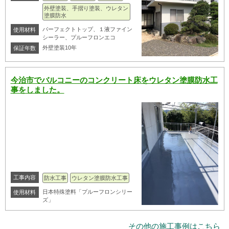
外壁塗装、手摺り塗装、ウレタン
塗膜防水
パーフェクトトップ、１液ファイン
使用材料
シーラー、プルーフロンエコ
外壁塗装10年
保証年数
今治市でバルコニーのコンクリート床をウレタン塗膜防水工
事をしました。
工事内容
防水工事
ウレタン塗膜防水工事
日本特殊塗料「プルーフロンシリー
使用材料
ズ」
その他の施工事例はこちら