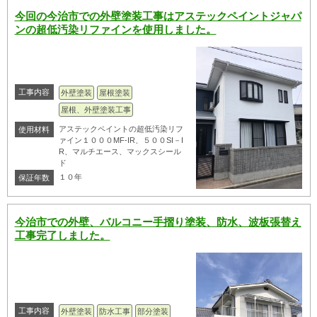
今回の今治市での外壁塗装工事はアステックペイントジャパ
ンの超低汚染リファインを使用しました。
工事内容
外壁塗装
屋根塗装
屋根、外壁塗装工事
アステックペイントの超低汚染リフ
使用材料
ァイン１０００MF-IR、５００SI－I
R、マルチエース、マックスシール
ド
１０年
保証年数
今治市での外壁、バルコニー手摺り塗装、防水、波板張替え
工事完了しました。
工事内容
外壁塗装
防水工事
部分塗装