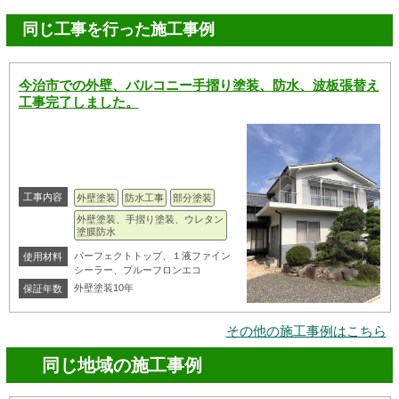
同じ工事を行った施工事例
今治市での外壁、バルコニー手摺り塗装、防水、波板張替え
工事完了しました。
工事内容
外壁塗装
防水工事
部分塗装
外壁塗装、手摺り塗装、ウレタン
塗膜防水
パーフェクトトップ、１液ファイン
使用材料
シーラー、プルーフロンエコ
外壁塗装10年
保証年数
その他の施工事例はこちら
同じ地域の施工事例