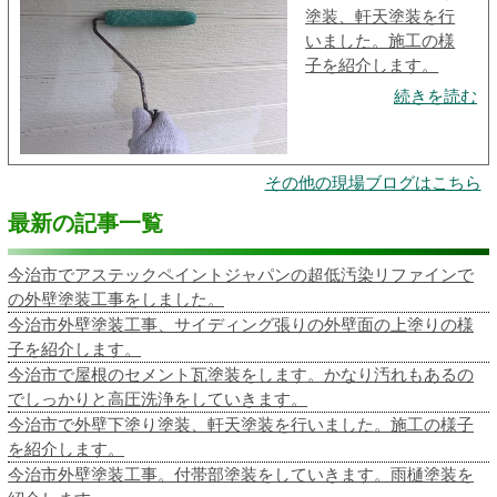
塗装、軒天塗装を行
いました。施工の様
子を紹介します。
続きを読む
その他の現場ブログはこちら
最新の記事一覧
今治市でアステックペイントジャパンの超低汚染リファインで
の外壁塗装工事をしました。
今治市外壁塗装工事、サイディング張りの外壁面の上塗りの様
子を紹介します。
今治市で屋根のセメント瓦塗装をします。かなり汚れもあるの
でしっかりと高圧洗浄をしていきます。
今治市で外壁下塗り塗装、軒天塗装を行いました。施工の様子
を紹介します。
今治市外壁塗装工事。付帯部塗装をしていきます。雨樋塗装を