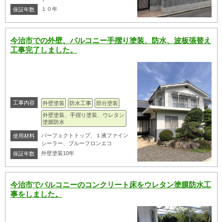
１０年
保証年数
今治市での外壁、バルコニー手摺り塗装、防水、波板張替え
工事完了しました。
工事内容
外壁塗装
防水工事
部分塗装
外壁塗装、手摺り塗装、ウレタン
塗膜防水
パーフェクトトップ、１液ファイン
使用材料
シーラー、プルーフロンエコ
外壁塗装10年
保証年数
今治市でバルコニーのコンクリート床をウレタン塗膜防水工
事をしました。