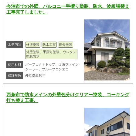
今治市での外壁、バルコニー手摺り塗装、防水、波板張替え
工事完了しました。
工事内容
外壁塗装
防水工事
部分塗装
外壁塗装、手摺り塗装、ウレタン
塗膜防水
パーフェクトトップ、１液ファイン
使用材料
シーラー、プルーフロンエコ
外壁塗装10年
保証年数
西条市で防水メインの外壁色分けクリアー塗装、コーキング
打ち替え工事。