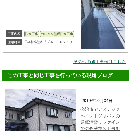
工事内容
防水工事
ウレタン塗膜防水工事
日本特殊塗料「プルーフロンシリー
使用材料
ズ」
その他の施工事例はこちら
この工事と同じ工事を行っている現場ブログ
2019年10月04日
今治市でアステック
ペイントジャパンの
超低汚染リファイン
での外壁塗装工事を