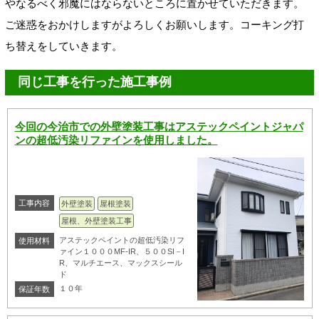
やなるべく邪魔にはならないところに置かせていただきます。
ご迷惑をおかけしますがよろしくお願いします。コーキング打
ち替えをしていきます。
同じ工事を行った施工事例
今回の今治市での外壁塗装工事はアステックペイントジャパ
ンの超低汚染リファインを使用しました。
工事内容
外壁塗装
屋根塗装
屋根、外壁塗装工事
アステックペイントの超低汚染リフ
使用材料
ァイン１０００MF-IR、５００SI－I
R、マルチエース、マックスシール
ド
１０年
保証年数