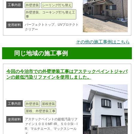
工事内容
外壁塗装
シーリング打ち替え
外壁塗装、コーキング打ち替え工
事
パーフェクトトップ、UVプロテクト
使用材料
クリアー
その他の施工事例はこちら
同じ地域の施工事例
今回の今治市での外壁塗装工事はアステックペイントジャパ
ンの超低汚染リファインを使用しました。
工事内容
外壁塗装
屋根塗装
屋根、外壁塗装工事
アステックペイントの超低汚染リフ
使用材料
ァイン１０００MF-IR、５００SI－I
R、マルチエース、マックスシール
ド