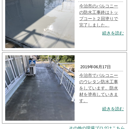
今治市のバルコニー
の防水工事終はトッ
プコート２回塗りで
完了しました。
続きを読む
2019年06月17日
今治市でバルコニー
のウレタン防水工事
をしています。防水
材を塗布していきま
す。
続きを読む
その他の現場ブログはこちら