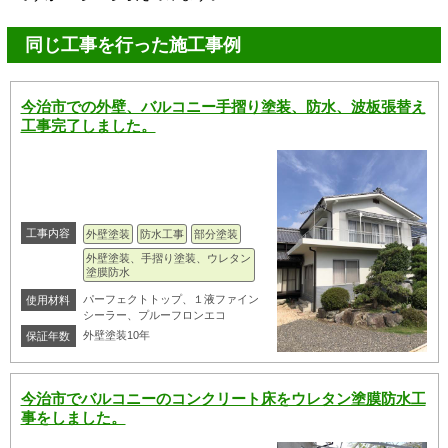
同じ工事を行った施工事例
今治市での外壁、バルコニー手摺り塗装、防水、波板張替え
工事完了しました。
工事内容
外壁塗装
防水工事
部分塗装
外壁塗装、手摺り塗装、ウレタン
塗膜防水
パーフェクトトップ、１液ファイン
使用材料
シーラー、プルーフロンエコ
外壁塗装10年
保証年数
今治市でバルコニーのコンクリート床をウレタン塗膜防水工
事をしました。