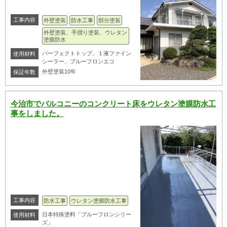
工事内容
外壁塗装
防水工事
部分塗装
外壁塗装、手摺り塗装、ウレタン
塗膜防水
パーフェクトトップ、１液ファイン
使用材料
シーラー、プルーフロンエコ
外壁塗装10年
保証年数
今治市でバルコニーのコンクリート床をウレタン塗膜防水工
事をしました。
工事内容
防水工事
ウレタン塗膜防水工事
日本特殊塗料「プルーフロンシリー
使用材料
ズ」