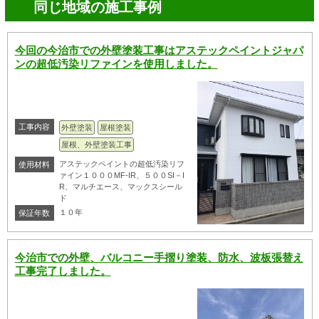
同じ地域の施工事例
今回の今治市での外壁塗装工事はアステックペイントジャパ
ンの超低汚染リファインを使用しました。
工事内容
外壁塗装
屋根塗装
屋根、外壁塗装工事
アステックペイントの超低汚染リフ
使用材料
ァイン１０００MF-IR、５００SI－I
R、マルチエース、マックスシール
ド
１０年
保証年数
今治市での外壁、バルコニー手摺り塗装、防水、波板張替え
工事完了しました。