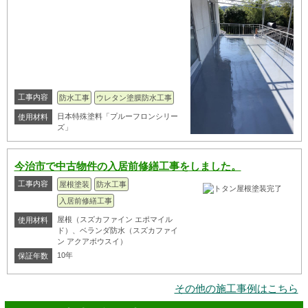
工事内容
防水工事
ウレタン塗膜防水工事
日本特殊塗料「プルーフロンシリー
使用材料
ズ」
今治市で中古物件の入居前修繕工事をしました。
工事内容
屋根塗装
防水工事
入居前修繕工事
屋根（スズカファイン エポマイル
使用材料
ド）、ベランダ防水（スズカファイ
ン アクアボウスイ）
10年
保証年数
その他の施工事例はこちら