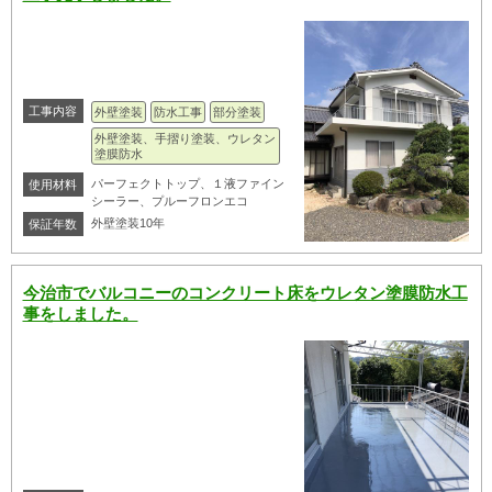
工事内容
外壁塗装
防水工事
部分塗装
外壁塗装、手摺り塗装、ウレタン
塗膜防水
パーフェクトトップ、１液ファイン
使用材料
シーラー、プルーフロンエコ
外壁塗装10年
保証年数
今治市でバルコニーのコンクリート床をウレタン塗膜防水工
事をしました。