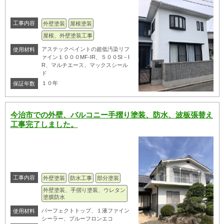
工事内容
外壁塗装
屋根塗装
屋根、外壁塗装工事
アステックペイントの超低汚染リフ
使用材料
ァイン１０００MF-IR、５００SI－I
R、マルチエース、マックスシール
ド
１０年
保証年数
今治市での外壁、バルコニー手摺り塗装、防水、波板張替え
工事完了しました。
工事内容
外壁塗装
防水工事
部分塗装
外壁塗装、手摺り塗装、ウレタン
塗膜防水
パーフェクトトップ、１液ファイン
使用材料
シーラー、プルーフロンエコ