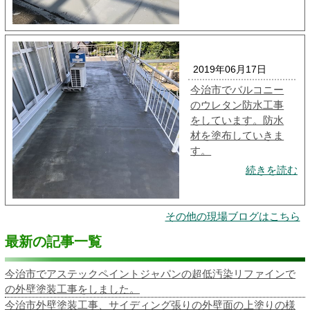
2019年06月17日
今治市でバルコニー
のウレタン防水工事
をしています。防水
材を塗布していきま
す。
続きを読む
その他の現場ブログはこちら
最新の記事一覧
今治市でアステックペイントジャパンの超低汚染リファインで
の外壁塗装工事をしました。
今治市外壁塗装工事、サイディング張りの外壁面の上塗りの様