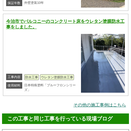
外壁塗装10年
保証年数
今治市でバルコニーのコンクリート床をウレタン塗膜防水工
事をしました。
工事内容
防水工事
ウレタン塗膜防水工事
日本特殊塗料「プルーフロンシリー
使用材料
ズ」
その他の施工事例はこちら
この工事と同じ工事を行っている現場ブログ