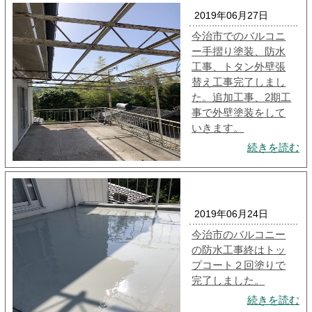
2019年06月27日
今治市でのバルコニ
ー手摺り塗装、防水
工事、トタン外壁張
替え工事完了しまし
た。追加工事、2期工
事で外壁塗装をして
いきます。
続きを読む
2019年06月24日
今治市のバルコニー
の防水工事終はトッ
プコート２回塗りで
完了しました。
続きを読む