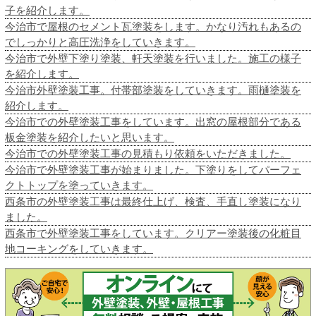
子を紹介します。
今治市で屋根のセメント瓦塗装をします。かなり汚れもあるの
でしっかりと高圧洗浄をしていきます。
今治市で外壁下塗り塗装、軒天塗装を行いました。施工の様子
を紹介します。
今治市外壁塗装工事。付帯部塗装をしていきます。雨樋塗装を
紹介します。
今治市での外壁塗装工事をしています。出窓の屋根部分である
板金塗装を紹介したいと思います。
今治市での外壁塗装工事の見積もり依頼をいただきました。
今治市で外壁塗装工事が始まりました。下塗りをしてパーフェ
クトトップを塗っていきます。
西条市の外壁塗装工事は最終仕上げ、検査、手直し塗装になり
ました。
西条市で外壁塗装工事をしています。クリアー塗装後の化粧目
地コーキングをしていきます。