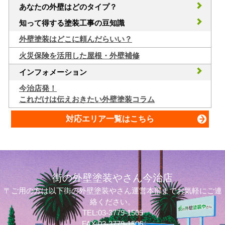
あなたの外壁はどのタイプ？
知って得する塗装工事の豆知識
外壁塗装はどこに頼んだらいい？
火災保険を活用した屋根・外壁補修
インフォメーション
今治店発！
これだけは伝えおきたい外壁塗装コラム
対応エリア一覧はこちら
街の外壁塗装やさん今治店
〒ご用の方は以下街の外壁塗装やさん運営本部までお気軽にご連
絡ください。
TEL:03-3779-1505
FAX:03-3779-1506