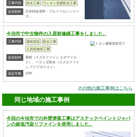
工事内容
防水工事
ウレタン塗膜防水工事
日本特殊塗料「プルーフロンシリー
使用材料
ズ」
今治市で中古物件の入居前修繕工事をしました。
工事内容
屋根塗装
防水工事
入居前修繕工事
屋根（スズカファイン エポマイル
使用材料
ド）、ベランダ防水（スズカファイ
ン アクアボウスイ）
10年
保証年数
その他の施工事例はこちら
同じ地域の施工事例
今回の今治市での外壁塗装工事はアステックペイントジャパ
ンの超低汚染リファインを使用しました。