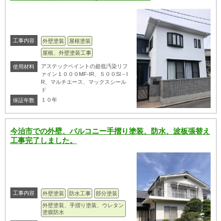
工事内容
外壁塗装
屋根塗装
屋根、外壁塗装工事
アステックペイントの超低汚染リフ
使用材料
ァイン１０００MF-IR、５００SI－I
R、マルチエース、マックスシール
ド
１０年
保証年数
今治市での外壁、バルコニー手摺り塗装、防水、波板張替え
工事完了しました。
工事内容
外壁塗装
防水工事
部分塗装
外壁塗装、手摺り塗装、ウレタン
塗膜防水