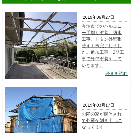
2019年06月27日
今治市でのバルコニ
ー手摺り塗装、防水
工事、トタン外壁張
替え工事完了しまし
た。追加工事、2期工
事で外壁塗装をして
いきます。
続きを読む
2019年03月17日
お隣の家が解体され
て外壁が剝き出しに
なってます