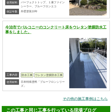
パーフェクトトップ、１液ファイン
使用材料
シーラー、プルーフロンエコ
外壁塗装10年
保証年数
今治市でバルコニーのコンクリート床をウレタン塗膜防水工
事をしました。
工事内容
防水工事
ウレタン塗膜防水工事
日本特殊塗料「プルーフロンシリー
使用材料
ズ」
その他の施工事例はこちら
この工事と同じ工事を行っている現場ブログ