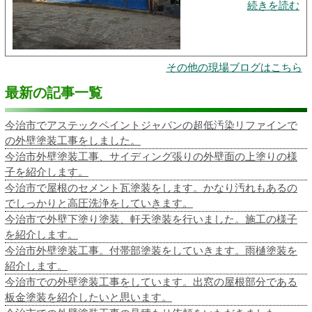
続きを読む
その他の現場ブログはこちら
最新の記事一覧
今治市でアステックペイントジャパンの超低汚染リファインで
の外壁塗装工事をしました。
今治市外壁塗装工事、サイディング張りの外壁面の上塗りの様
子を紹介します。
今治市で屋根のセメント瓦塗装をします。かなり汚れもあるの
でしっかりと高圧洗浄をしていきます。
今治市で外壁下塗り塗装、軒天塗装を行いました。施工の様子
を紹介します。
今治市外壁塗装工事。付帯部塗装をしていきます。雨樋塗装を
紹介します。
今治市での外壁塗装工事をしています。出窓の屋根部分である
板金塗装を紹介したいと思います。