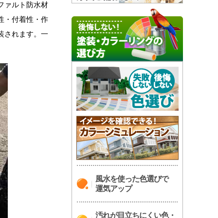
ファルト防水材
性・付着性・作
装されます。一
風水を使った色選びで
運気アップ
汚れが目立ちにくい色・