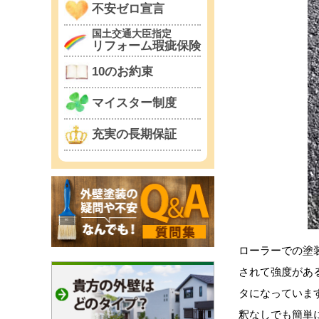
不安ゼロ宣言
国土交通大臣指定
リフォーム瑕疵保険
10のお約束
マイスター制度
充実の長期保証
ローラーでの塗
されて強度があ
タになっていま
釈なしでも簡単