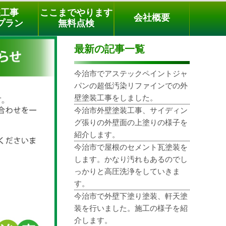
メールでのご相談
電話でのご相談
[9時～18時まで受付中]
装工事
ここまでやります
会社概要
03-3779-1505
phone
プラン
無料点検
最新の記事一覧
今治市でアステックペイントジャ
パンの超低汚染リファインでの外
壁塗装工事をしました。
今治市外壁塗装工事、サイディン
グ張りの外壁面の上塗りの様子を
紹介します。
今治市で屋根のセメント瓦塗装を
します。かなり汚れもあるのでし
っかりと高圧洗浄をしていきま
す。
今治市で外壁下塗り塗装、軒天塗
装を行いました。施工の様子を紹
介します。