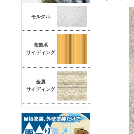
モルタル
窯業系
サイディング
金属
サイディング