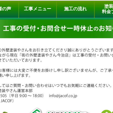
ュー
施工の流れ
会社概要
料金プラン
無料点検
塗
様の声
工事メニュー
施工の流れ
料金