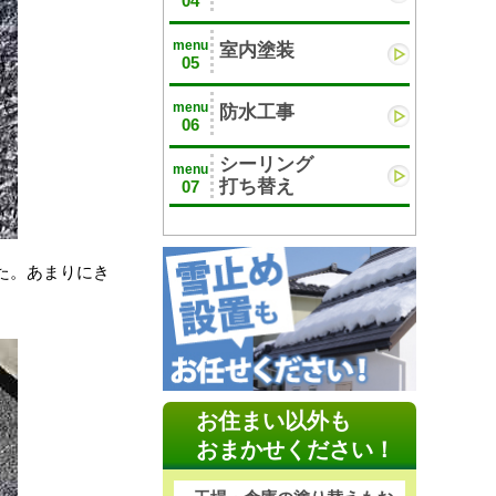
04
menu
室内塗装
05
menu
防水工事
06
シーリング
menu
打ち替え
07
た。あまりにき
お住まい以外も
おまかせください！