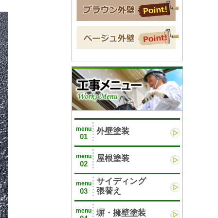
menu
外壁塗装
01
menu
屋根塗装
02
サイディング
menu
張替え
03
menu
塀・擁壁塗装