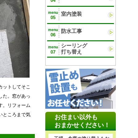
04
menu
室内塗装
05
menu
防水工事
06
シーリング
menu
打ち替え
07
カットしてそこ
した。窓があっ
す。リフォーム
いところまで気
お住まい以外も
おまかせください！