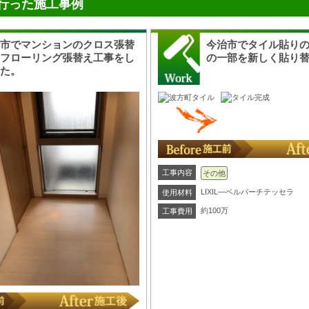
行った施工事例
治市でマンションのクロス張替
今治市でタイル貼り
、フローリング張替え工事をし
の一部を新しく貼り
した。
工事内容
その他
LIXIL―ベルパーチテッセラ
使用材料
約100万
工事費用