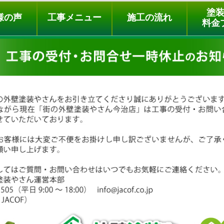
ュー
施工の流れ
会社概要
料金プラン
無料点検
塗
様の声
工事メニュー
施工の流れ
料金