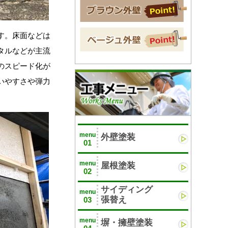
す。床面などは
タルなどが主流
のスピード化が
いやすさや弾力
menu
外壁塗装
01
menu
屋根塗装
02
サイディング
menu
張替え
03
menu
塀・擁壁塗装