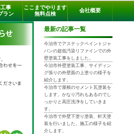
メールでのご相談
電話でのご相談
[9時～18時まで受付中]
装工事
ここまでやります
会社概要
03-3779-1505
phone
プラン
無料点検
最新の記事一覧
今治市でアステックペイントジャ
パンの超低汚染リファインでの外
壁塗装工事をしました。
今治市外壁塗装工事、サイディン
グ張りの外壁面の上塗りの様子を
紹介します。
今治市で屋根のセメント瓦塗装を
します。かなり汚れもあるのでし
っかりと高圧洗浄をしていきま
す。
今治市で外壁下塗り塗装、軒天塗
装を行いました。施工の様子を紹
介します。